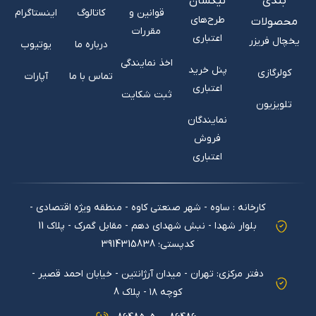
بندی
نیکسان
قوانین و
کاتالوگ
اینستاگرام
طرح‌های
محصولات
مقررات
اعتباری
یخچال فریزر
درباره ما
یوتیوب
اخذ نمایندگی
پنل خرید
کولرگازی
تماس با ما
آپارات
اعتباری
ثبت شکایت
تلویزیون
نمایندگان
فروش
اعتباری
کارخانه : ساوه - شهر صنعتی کاوه - منطقه ویژه اقتصادی -
بلوار شهدا - نبش شهدای دهم - مقابل گمرک - پلاک 11
کدپستی؛ 3914315838
دفتر مرکزی: تهران - میدان آرژانتین - خیابان احمد قصیر -
کوچه ۱۸ - پلاك 8