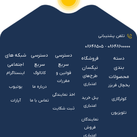
تلفن پشتیبانی
08648600000 - 08648505
دسترسی
دسترسی
شبکه های
دسته
فروشگاه
سریع
سریع
اجتماعی
بندی
نیکسان
قوانین و
کاتالوگ
اینستاگرام
طرح‌های
محصولات
مقررات
اعتباری
یخچال فریزر
درباره ما
یوتیوب
اخذ نمایندگی
پنل خرید
کولرگازی
تماس با ما
آپارات
اعتباری
ثبت شکایت
تلویزیون
نمایندگان
فروش
اعتباری