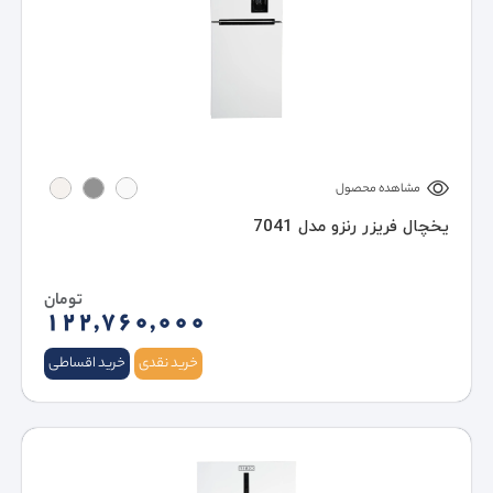
مشاهده محصول
یخچال فریزر رنزو مدل 7041
تومان
122,760,000
خرید نقدی
خرید اقساطی