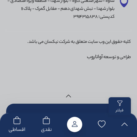
ساوه -شهر صنعتی کاوه - بلوار شهدا - منطقه ویژه اقتصادی -
بلوار شهدا - نبش شهدای دهم - مقابل گمرک - پلاک 11
کدپستی؛ 3914315838
کلیه حقوق این وب سایت متعلق به شرکت نیکسان می باشد.
آواتاروب
طراحی و توسعه
فیلتر
تماس با ما
نقدی
اقساطی