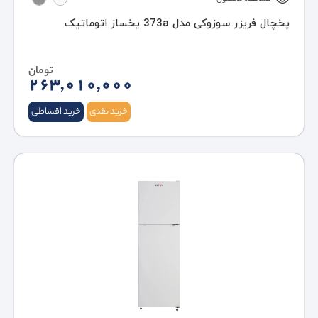
یخچال فریزر سوزوکی مدل 373a یخساز اتوماتیک
تومان
263,010,000
خرید نقدی
خرید اقساطی