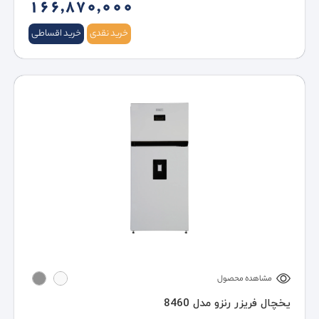
166,870,000
خرید نقدی
خرید اقساطی
مشاهده محصول
یخچال فریزر رنزو مدل 8460