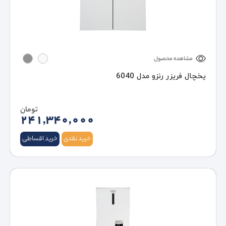
مشاهده محصول
یخچال فریزر رنزو مدل 6040
تومان
241,340,000
خرید نقدی
خرید اقساطی