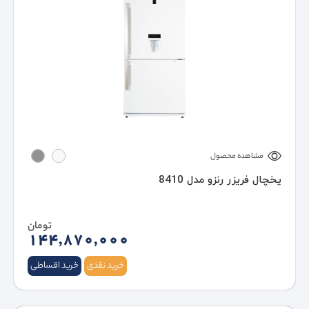
مشاهده محصول
یخچال فریزر رنزو مدل 8410
تومان
144,870,000
خرید نقدی
خرید اقساطی