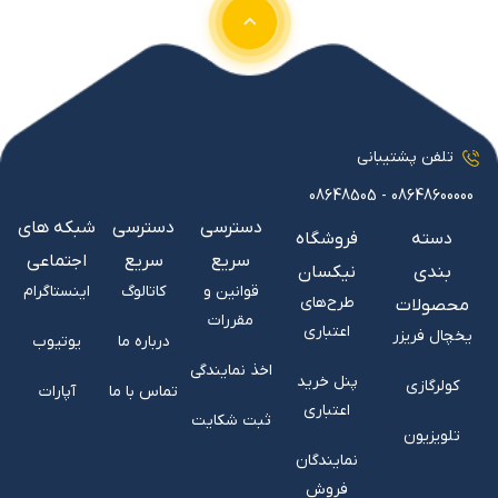
تلفن پشتیبانی
08648600000 - 08648505
دسترسی
دسترسی
شبکه های
دسته
فروشگاه
سریع
سریع
اجتماعی
بندی
نیکسان
قوانین و
کاتالوگ
اینستاگرام
طرح‌های
محصولات
مقررات
اعتباری
یخچال فریزر
درباره ما
یوتیوب
اخذ نمایندگی
پنل خرید
کولرگازی
تماس با ما
آپارات
اعتباری
ثبت شکایت
تلویزیون
نمایندگان
فروش