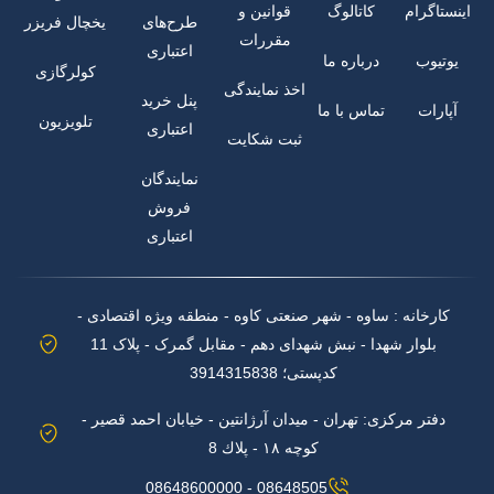
اینستاگرام
کاتالوگ
قوانین و
طرح‌های
یخچال فریزر
مقررات
اعتباری
یوتیوب
درباره ما
کولرگازی
اخذ نمایندگی
پنل خرید
آپارات
تماس با ما
تلویزیون
اعتباری
ثبت شکایت
نمایندگان
فروش
اعتباری
کارخانه : ساوه - شهر صنعتی کاوه - منطقه ویژه اقتصادی -
بلوار شهدا - نبش شهدای دهم - مقابل گمرک - پلاک 11
کدپستی؛ 3914315838
دفتر مرکزی: تهران - میدان آرژانتین - خیابان احمد قصیر -
کوچه ۱۸ - پلاك 8
08648600000 - 08648505