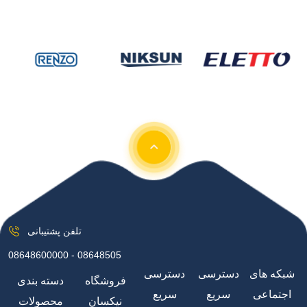
تلفن پشتیبانی
08648600000 - 08648505
شبکه های
دسترسی
دسترسی
فروشگاه
دسته بندی
اجتماعی
سریع
سریع
نیکسان
محصولات