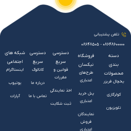
تلفن پشتیبانی
08648600000 - 08648505
دسترسی
دسترسی
شبکه های
دسته
فروشگاه
سریع
سریع
اجتماعی
بندی
نیکسان
قوانین و
کاتالوگ
اینستاگرام
طرح‌های
محصولات
مقررات
اعتباری
یخچال فریزر
درباره ما
یوتیوب
اخذ نمایندگی
پنل خرید
کولرگازی
تماس با ما
آپارات
اعتباری
ثبت شکایت
تلویزیون
نمایندگان
فروش
اعتباری