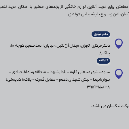
مئن برای خرید آنلاین لوازم خانگی از برندهای معتبر، با امکان خرید نقدی 
سان، امن و سریع با پشتیبانی حرفه‌ای.
دفتر مرکزی
دفتر مرکزی: تهران، میدان آرژانتین، خیابان احمد قصیر، کوچه 18،
پلاک 8
کارخانه
ساوه -شهر صنعتی کاوه - بلوار شهدا - منطقه ویژه اقتصادی -
بلوار شهدا - نبش شهدای دهم - مقابل گمرک - پلاک 11 کدپستی؛
3914315838
رکت نیکسان می باشد.