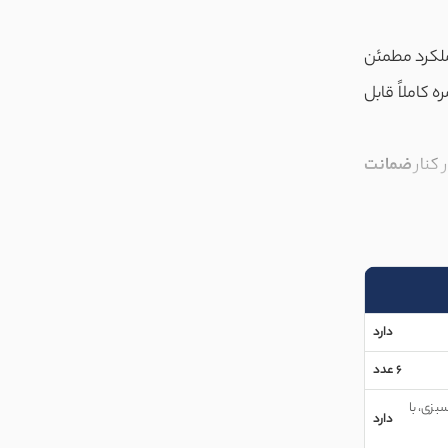
عملکرد مطمئن
 کاملاً قابل
 کنار
ضمانت
انع از تشکیل
واخت سرما در
دارد
را برای مدت
6 عدد
 را در زمان
بزی، با
دارد