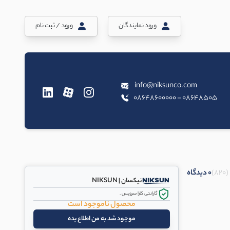
ورود نمایندگان
ورود / ثبت نام
info@niksunco.com
08648505 - 08648600000
(820)
0 دیدگاه
نیکسان | NIKSUN
گارانتی کارا سرویس .
محصول ناموجود است
موجود شد به من اطلاع بده