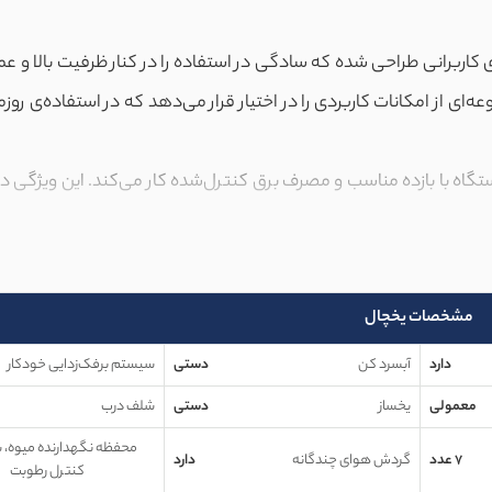
 کاربرانی طراحی شده که سادگی در استفاده را در کنار ظرفیت بالا و 
از امکانات کاربردی را در اختیار قرار می‌دهد که در استفاده‌ی روزمره
اه با بازده مناسب و مصرف برق کنترل‌شده کار می‌کند. این ویژگی در
ی و پشتیبانی پس از خرید فراهم می‌سازد.
 نوفراست مجهز شده است. این سیستم در کنار
برفک‌زدایی خودکار
، م
ان ثابت نگه می‌دارد.
سیستم گردش هوای چندگانه
نیز با توزیع یکن
مشخصات یخچال
ت مواد غذایی کمک می‌کند.
دارد
آبسرد کن
دستی
سیستم برفک‌زدایی خودکار
 و سبزیجات فراهم می‌کند و با تنظیم میزان رطوبت، تازگی آن‌ها 
معمولی
یخساز
دستی
شلف درب
 که حجم زیادی از مواد غذایی تازه وارد یخچال می‌شود، دمای داخلی
محفظه نگهدارنده میوه، س
7 عدد
گردش هوای چندگانه
دارد
کنترل رطوبت