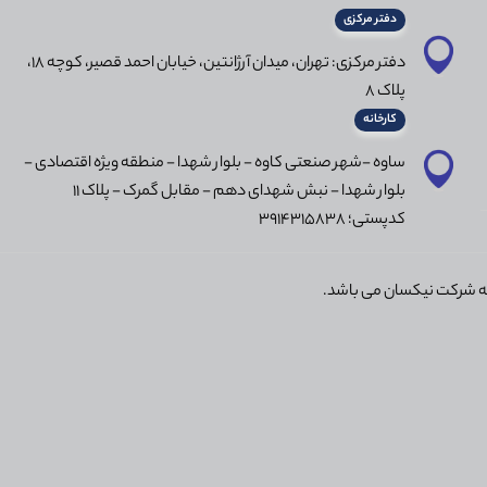
دفتر مرکزی
دفتر مرکزی: تهران، میدان آرژانتین، خیابان احمد قصیر، کوچه 18،
پلاک 8
کارخانه
ساوه -شهر صنعتی کاوه - بلوار شهدا - منطقه ویژه اقتصادی -
بلوار شهدا - نبش شهدای دهم - مقابل گمرک - پلاک 11
کدپستی؛ 3914315838
ه شرکت نیکسان می باشد.