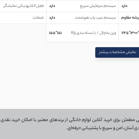
 و بدون وابستگی به اتصال مستقیم آب شهری ارائه می‌دهند. این وی
دارد
سیستم سرمایش سریع
دارد
قفل الکترونیکی نمایشگر
د، مزیت محسوب می‌شوند.
شه مقاوم
سیستم عیب یاب هوشمند
دارد
ضمانت
وجود
۶ شلف درب
،
۷ طبقه‌ی مقاوم
و
۷ کشوی مجزا
، امکان تفکیک منظم
وزن یخچال / با بسته بندی Kg
151*155
ی، انتخابی مناسب برای خانواده‌هایی است که به ظرفیت بالا، سرمای
نمایش مشخصات بیشتر
طمئن برای خرید آنلاین لوازم خانگی از برندهای معتبر، با امکان خرید نقدی و
ی آسان، امن و سریع با پشتیبانی حرفه‌ای.