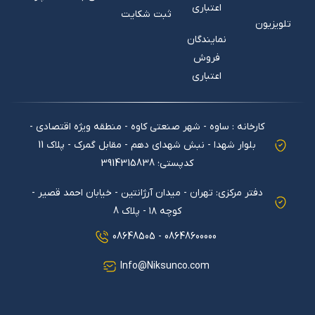
اعتباری
ثبت شکایت
تلویزیون
نمایندگان
فروش
اعتباری
کارخانه : ساوه - شهر صنعتی کاوه - منطقه ویژه اقتصادی -
بلوار شهدا - نبش شهدای دهم - مقابل گمرک - پلاک 11
کدپستی؛ 3914315838
دفتر مرکزی: تهران - میدان آرژانتین - خیابان احمد قصیر -
کوچه ۱۸ - پلاك 8
08648600000 - 08648505
Info@Niksunco.com