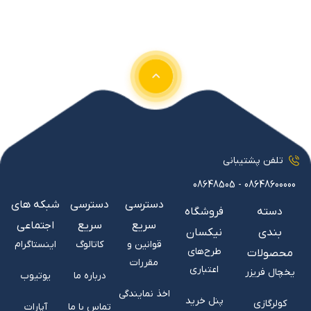
تلفن پشتیبانی
08648600000 - 08648505
دسترسی
دسترسی
شبکه های
دسته
فروشگاه
سریع
سریع
اجتماعی
بندی
نیکسان
قوانین و
کاتالوگ
اینستاگرام
طرح‌های
محصولات
مقررات
اعتباری
یخچال فریزر
درباره ما
یوتیوب
اخذ نمایندگی
پنل خرید
کولرگازی
تماس با ما
آپارات