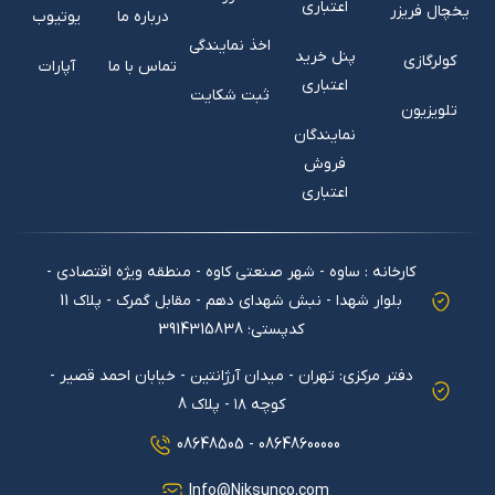
اعتباری
یخچال فریزر
درباره ما
یوتیوب
اخذ نمایندگی
پنل خرید
کولرگازی
تماس با ما
آپارات
اعتباری
ثبت شکایت
تلویزیون
نمایندگان
فروش
اعتباری
کارخانه : ساوه - شهر صنعتی کاوه - منطقه ویژه اقتصادی -
بلوار شهدا - نبش شهدای دهم - مقابل گمرک - پلاک 11
کدپستی؛ 3914315838
دفتر مرکزی: تهران - میدان آرژانتین - خیابان احمد قصیر -
کوچه ۱۸ - پلاك 8
08648600000 - 08648505
Info@Niksunco.com